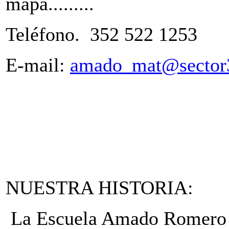
mapa.........
Teléfono. 352 522 1253
E-mail:
amado_mat@sector3
NUESTRA HISTORIA:
La Escuela Amado Romero f