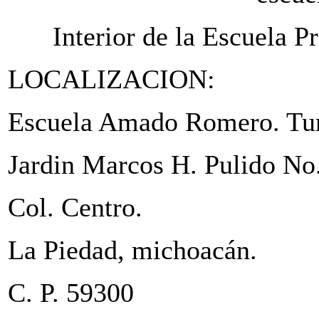
Interior de la Escuela 
LOCALIZACION:
Escuela Amado Romero. Tu
Jardin Marcos H. Pulido No
Col. Centro.
La Piedad, michoacán.
C. P. 59300