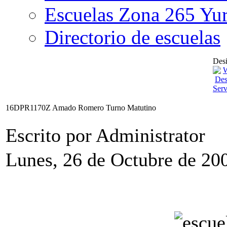
Escuelas Zona 265 Yu
Directorio de escuelas
Desi
16DPR1170Z Amado Romero Turno Matutino
Escrito por Administrator
Lunes, 26 de Octubre de 20