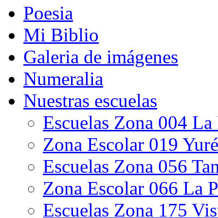
Poesia
Mi Biblio
Galeria de imágenes
Numeralia
Nuestras escuelas
Escuelas Zona 004 La
Zona Escolar 019 Yur
Escuelas Zona 056 Ta
Zona Escolar 066 La 
Escuelas Zona 175 Vi