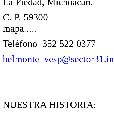
La Piedad, Michoacán.
C. P. 5930
mapa.....
Teléfono 352 522 0377
belmonte_vesp@sector31.in
NUESTRA HISTORIA: