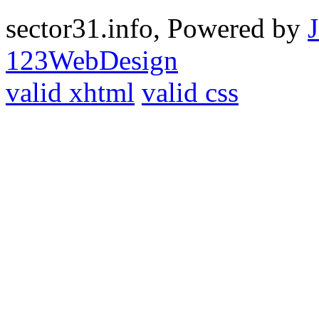
sector31.info, Powered by
123WebDesign
valid xhtml
valid css