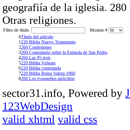
geografiía de la iglesia. 280
Otras religiones.
Filtro de título
Mostrar #
#
Título del artículo
1
220 Biblia Nuevo Testamento
2
260 Confesiones
3
260 Comentario sobre la Epístola de San Pedro
4
260 Las 95 tesis
5
220 Biblia Vulgata
6
220 Biblia comentada
7
220 Biblia Reina Valera 1960
8
260 Los evangelios apócrifos
sector31.info, Powered by
123WebDesign
valid xhtml
valid css