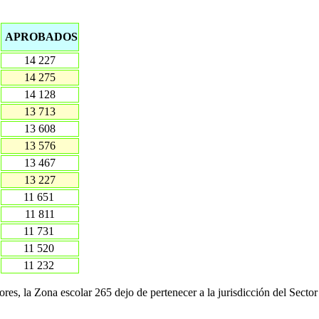
APROBADOS
14 227
14 275
14 128
13 713
13 608
13 576
13 467
13 227
11 651
11 811
11 731
11 520
11 232
ores, la Zona escolar 265 dejo de pertenecer a la jurisdicción del Sector