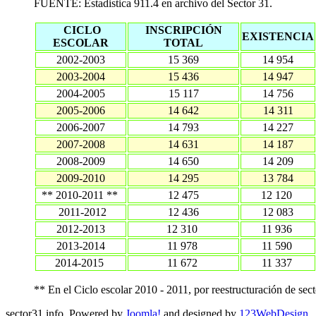
FUENTE: Estadistica 911.4 en archivo del Sector 31.
CICLO
INSCRIPCIÓN
EXISTENCIA
ESCOLAR
TOTAL
2002-2003
15 369
14 954
2003-2004
15 436
14 947
2004-2005
15 117
14 756
2005-2006
14 642
14 311
2006-2007
14 793
14 227
2007-2008
14 631
14 187
2008-2009
14 650
14 209
2009-2010
14 295
13 784
** 2010-2011 **
12 475
12 120
2011-2012
12 436
12 083
2012-2013
12 310
11 936
2013-2014
11 978
11 590
2014-2015
11 672
11 337
** En el Ciclo escolar 2010 - 2011, por reestructuración de sect
sector31.info, Powered by
Joomla!
and designed by
123WebDesign