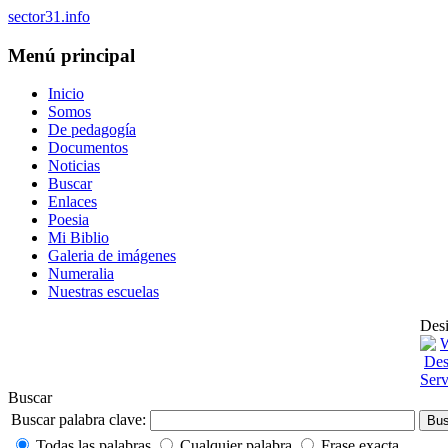
sector31.info
Menú principal
Inicio
Somos
De pedagogía
Documentos
Noticias
Buscar
Enlaces
Poesia
Mi Biblio
Galeria de imágenes
Numeralia
Nuestras escuelas
Desi
Buscar
Buscar palabra clave:
Bus
Todas las palabras
Cualquier palabra
Frase exacta